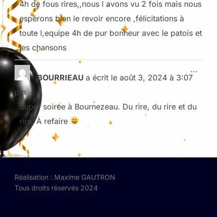
4h de fous rires,,nous l avons vu 2 fois mais nous
espérons bien le revoir encore ,félicitations à
toute l,equipe 4h de pur bonheur avec le patois et
les chansons
OUVRI
...
BOURRIEAU
a écrit le
août 3, 2024
à
3:07
pm
Super soirée à Bournezeau. Du rire, du rire et du
rire. À refaire
Réalisation : Maxime GAUTRON
Tous droits réservés 2024