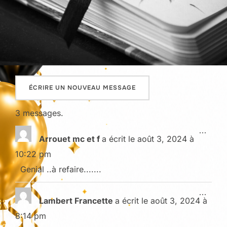
3 messages.
OUVRI
...
Arrouet mc et f
a écrit le
août 3, 2024
à
10:22 pm
Genial ..à refaire.......
OUVRI
...
Lambert Francette
a écrit le
août 3, 2024
à
8:14 pm